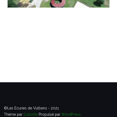
©Les Ecuries de Vulbens - 2021
Thème par
Colorlib
Propulsé par
WordPress