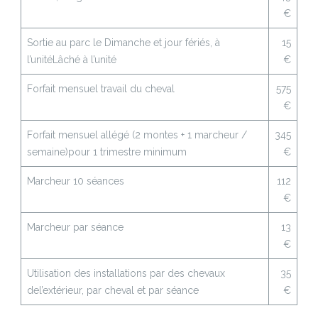
€
Sortie au parc le Dimanche et jour fériés, à
15
l’unité
Lâché à l’unité
€
Forfait mensuel travail du cheval
575
€
Forfait mensuel allégé (2 montes + 1 marcheur /
345
semaine)
pour 1 trimestre minimum
€
Marcheur 10 séances
112
€
Marcheur par séance
13
€
Utilisation des installations par des chevaux
35
de
l’extérieur, par cheval et par séance
€